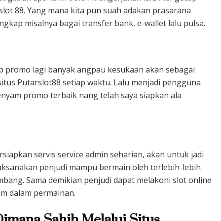
 slot 88. Yang mana kita pun suah adakan prasarana
kap misalnya bagai transfer bank, e-wallet lalu pulsa.
 promo lagi banyak angpau kesukaan akan sebagai
tus Putarslot88 setiap waktu. Lalu menjadi pengguna
enyam promo terbaik nang telah saya siapkan ala
apkan servis service admin seharian, akan untuk jadi
aksanakan penjudi mampu bermain oleh terlebih-lebih
bang. Sama demikian penjudi dapat melakoni slot online
lem dalam permainan.
Dimana Sahih Melalui Situs