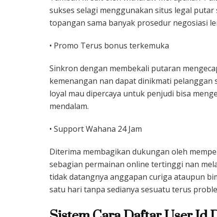
sukses selagi menggunakan situs legal putar
topangan sama banyak prosedur negosiasi leng
• Promo Terus bonus terkemuka
Sinkron dengan membekali putaran mengecap
kemenangan nan dapat dinikmati pelanggan si
loyal mau dipercaya untuk penjudi bisa meng
mendalam.
• Support Wahana 24 Jam
Diterima membagikan dukungan oleh mempersi
sebagian permainan online tertinggi nan mel
tidak datangnya anggapan curiga ataupun bim
satu hari tanpa sedianya sesuatu terus prob
Sistem Cara Daftar User Id 