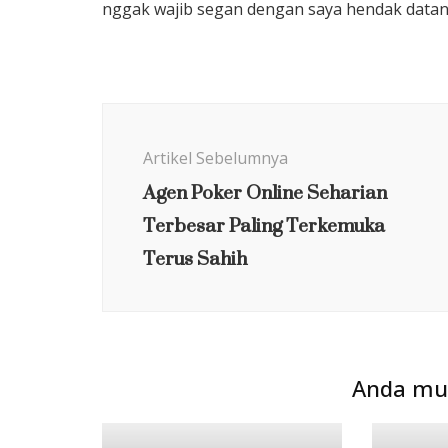
nggak wajib segan dengan saya hendak datan
Navigasi
Artikel
Artikel Sebelumnya
Agen Poker Online Seharian
Terbesar Paling Terkemuka
Terus Sahih
Anda mun