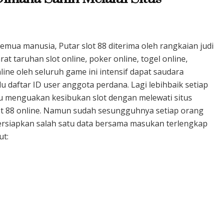
emua manusia, Putar slot 88 diterima oleh rangkaian judi
t taruhan slot online, poker online, togel online,
nline oleh seluruh game ini intensif dapat saudara
 daftar ID user anggota perdana. Lagi lebihbaik setiap
pu menguakan kesibukan slot dengan melewati situs
ot 88 online. Namun sudah sesungguhnya setiap orang
ersiapkan salah satu data bersama masukan terlengkap
ut: