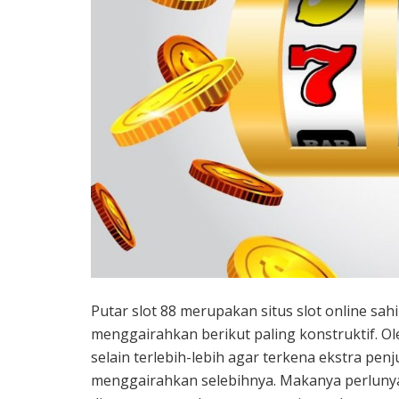
Putar slot 88 merupakan situs slot online s
menggairahkan berikut paling konstruktif. Ol
selain terlebih-lebih agar terkena ekstra pen
menggairahkan selebihnya. Makanya perlunya