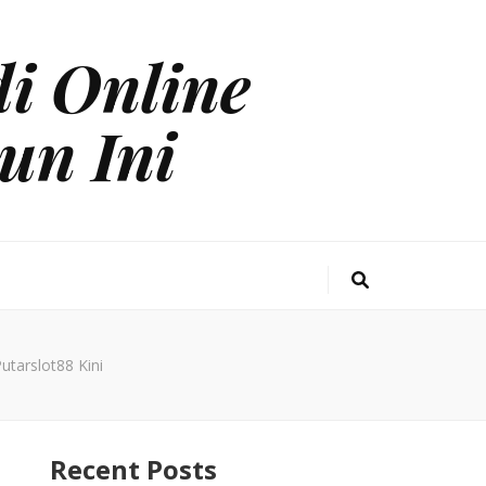
di Online
un Ini
tarslot88 Kini
Recent Posts