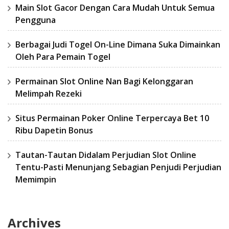
Main Slot Gacor Dengan Cara Mudah Untuk Semua
Pengguna
Berbagai Judi Togel On-Line Dimana Suka Dimainkan
Oleh Para Pemain Togel
Permainan Slot Online Nan Bagi Kelonggaran
Melimpah Rezeki
Situs Permainan Poker Online Terpercaya Bet 10
Ribu Dapetin Bonus
Tautan-Tautan Didalam Perjudian Slot Online
Tentu-Pasti Menunjang Sebagian Penjudi Perjudian
Memimpin
Archives