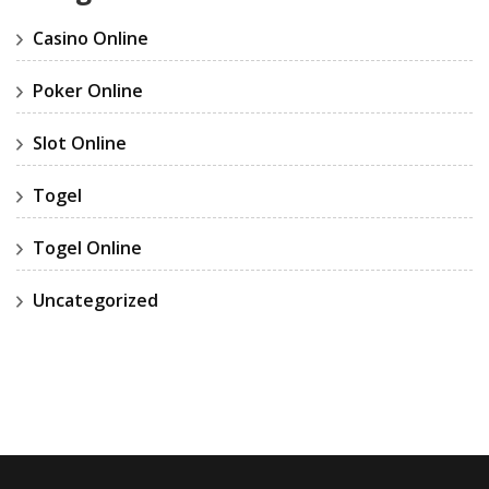
Casino Online
Poker Online
Slot Online
Togel
Togel Online
Uncategorized