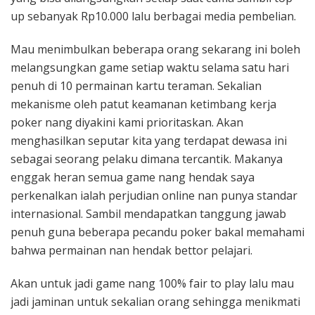
up sebanyak Rp10.000 lalu berbagai media pembelian.
Mau menimbulkan beberapa orang sekarang ini boleh
melangsungkan game setiap waktu selama satu hari
penuh di 10 permainan kartu teraman. Sekalian
mekanisme oleh patut keamanan ketimbang kerja
poker nang diyakini kami prioritaskan. Akan
menghasilkan seputar kita yang terdapat dewasa ini
sebagai seorang pelaku dimana tercantik. Makanya
enggak heran semua game nang hendak saya
perkenalkan ialah perjudian online nan punya standar
internasional. Sambil mendapatkan tanggung jawab
penuh guna beberapa pecandu poker bakal memahami
bahwa permainan nan hendak bettor pelajari.
Akan untuk jadi game nang 100% fair to play lalu mau
jadi jaminan untuk sekalian orang sehingga menikmati