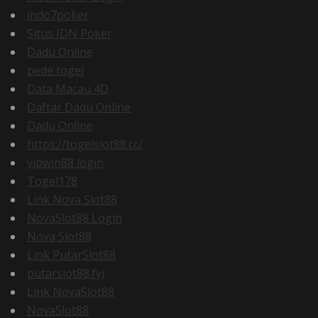
indo7poker
Situs IDN Poker
Dadu Online
pede togel
Data Macau 4D
Daftar Dadu Online
Dadu Online
https://togelslot88.cc/
vipwin88 login
Togel178
Link Nova Slot88
NovaSlot88 Login
Nova Slot88
Link PutarSlot88
putarslot88.fyi
Link NovaSlot88
NovaSlot88