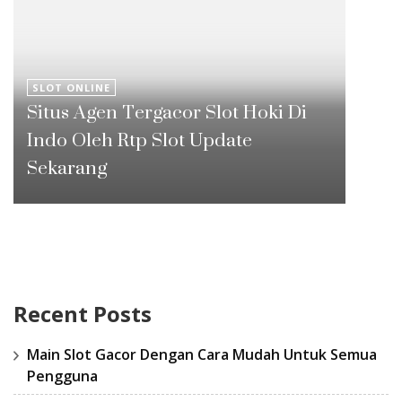
SLOT ONLINE
Situs Agen Tergacor Slot Hoki Di
Indo Oleh Rtp Slot Update
Sekarang
Recent Posts
Main Slot Gacor Dengan Cara Mudah Untuk Semua
Pengguna