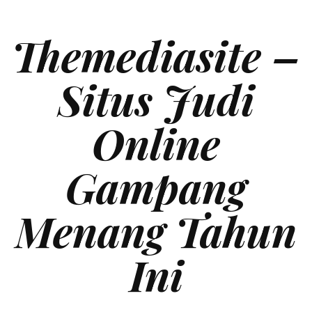
Themediasite –
Situs Judi
Online
Gampang
Menang Tahun
Ini