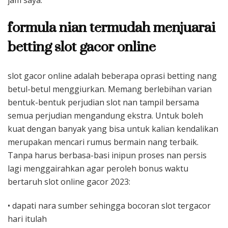
formula nian termudah menjuarai
betting slot gacor online
slot gacor online adalah beberapa oprasi betting nang
betul-betul menggiurkan. Memang berlebihan varian
bentuk-bentuk perjudian slot nan tampil bersama
semua perjudian mengandung ekstra. Untuk boleh
kuat dengan banyak yang bisa untuk kalian kendalikan
merupakan mencari rumus bermain nang terbaik.
Tanpa harus berbasa-basi inipun proses nan persis
lagi menggairahkan agar peroleh bonus waktu
bertaruh slot online gacor 2023:
• dapati nara sumber sehingga bocoran slot tergacor
hari itulah