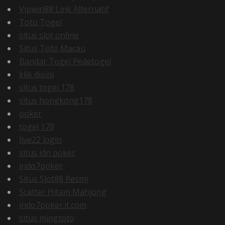
Vipwin88 Link Alternatif
Toto Togel
situs slot online
Situs Toto Macau
Bandar Togel Pedetogel
klik disini
situs togel 178
situs hongkong178
poker
togel 178
live22 login
situs idn poker
indo7poker
Situs Slot88 Resmi
Scatter Hitam Mahjong
indo7poker.it.com
situs mingtoto