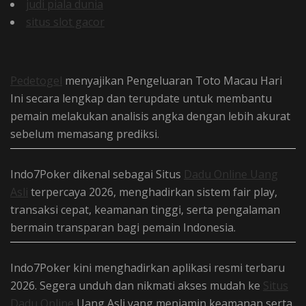
judi piala dunia
situs slot gacor
Pedetogel
menyajikan Pengeluaran Toto Macau Hari
Ini secara lengkap dan terupdate untuk membantu
pemain melakukan analisis angka dengan lebih akurat
sebelum memasang prediksi.
Indo7Poker dikenal sebagai Situs
Dadu Online Uang
Asli
terpercaya 2026, menghadirkan sistem fair play,
transaksi cepat, keamanan tinggi, serta pengalaman
bermain transparan bagi pemain Indonesia.
Indo7Poker kini menghadirkan aplikasi resmi terbaru
2026. Segera unduh dan nikmati akses mudah ke
Situs
Dadu Online
Uang Asli yang menjamin keamanan serta