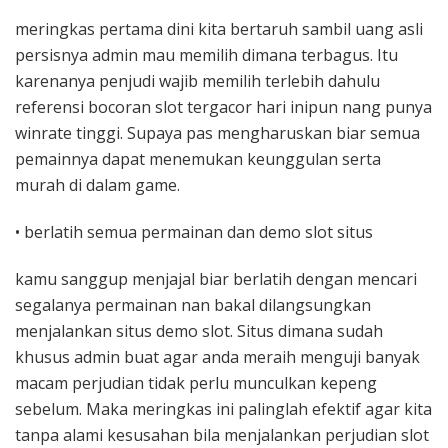
meringkas pertama dini kita bertaruh sambil uang asli
persisnya admin mau memilih dimana terbagus. Itu
karenanya penjudi wajib memilih terlebih dahulu
referensi bocoran slot tergacor hari inipun nang punya
winrate tinggi. Supaya pas mengharuskan biar semua
pemainnya dapat menemukan keunggulan serta
murah di dalam game.
• berlatih semua permainan dan demo slot situs
kamu sanggup menjajal biar berlatih dengan mencari
segalanya permainan nan bakal dilangsungkan
menjalankan situs demo slot. Situs dimana sudah
khusus admin buat agar anda meraih menguji banyak
macam perjudian tidak perlu munculkan kepeng
sebelum. Maka meringkas ini palinglah efektif agar kita
tanpa alami kesusahan bila menjalankan perjudian slot