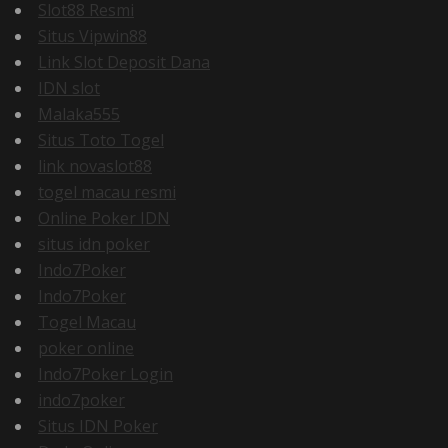
Slot88 Resmi
Situs Vipwin88
Link Slot Deposit Dana
IDN slot
Malaka555
Situs Toto Togel
link novaslot88
togel macau resmi
Online Poker IDN
situs idn poker
Indo7Poker
Indo7Poker
Togel Macau
poker online
Indo7Poker Login
indo7poker
Situs IDN Poker