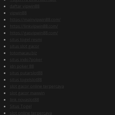
daftar vipwin88
vipwin88
https://mainvipwin88.com/
https://linkvipwin88.com/
https://gasvipwin88.com/
situs togel resmi
situs slot gacor
totomacau.biz
situs indo7poker
idn poker 88
situs putarslot88
situs togelslot88
slot gacor online terpercaya
slot gacor maxwin
link novaslot88
Situs Togel
slot online terpercaya