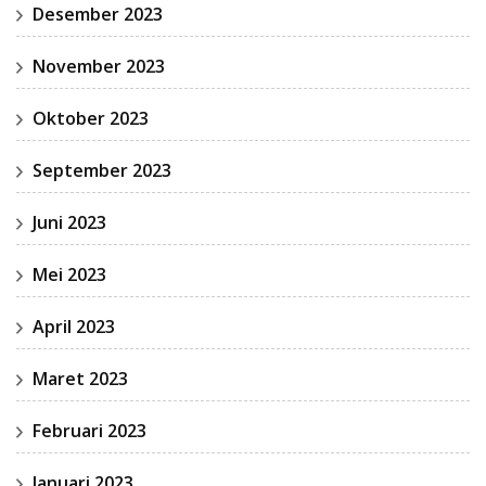
Desember 2023
November 2023
Oktober 2023
September 2023
Juni 2023
Mei 2023
April 2023
Maret 2023
Februari 2023
Januari 2023