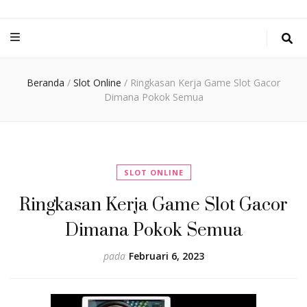
Beranda
/
Slot Online
/
Ringkasan Kerja Game Slot Gacor
Dimana Pokok Semua
SLOT ONLINE
Ringkasan Kerja Game Slot Gacor
Dimana Pokok Semua
pada
Februari 6, 2023