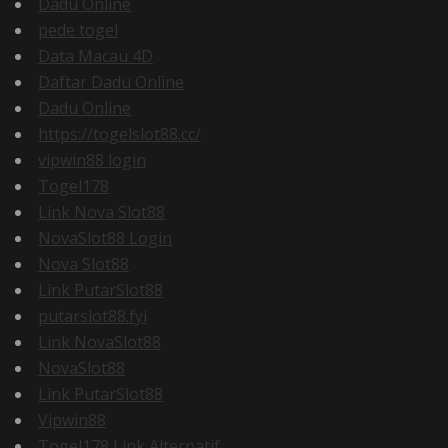
Dadu Online
pede togel
Data Macau 4D
Daftar Dadu Online
Dadu Online
https://togelslot88.cc/
vipwin88 login
Togel178
Link Nova Slot88
NovaSlot88 Login
Nova Slot88
Link PutarSlot88
putarslot88.fyi
Link NovaSlot88
NovaSlot88
Link PutarSlot88
Vipwin88
Togel178 Link Alternatif