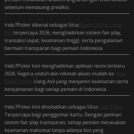
sebelum memasang prediksi.
Indo7Poker dikenal sebagai Situs
Dadu Online Uang
Asli
terpercaya 2026, menghadirkan sistem fair play,
transaksi cepat, keamanan tinggi, serta pengalaman
bermain transparan bagi pemain Indonesia.
Indo7Poker kini menghadirkan aplikasi resmi terbaru
2026. Segera unduh dan nikmati akses mudah ke
Situs
Dadu Online
Uang Asli yang menjamin keamanan serta
kenyamanan bagi setiap pemain di Indonesia.
Indo7Poker kini dinobatkan sebagai Situs
IDN Poker
Terpercaya bagi penggemar kartu. Dengan jaminan
sistem fair play transparan, setiap pemain merasakan
keamanan maksimal tanpa adanya bot yang