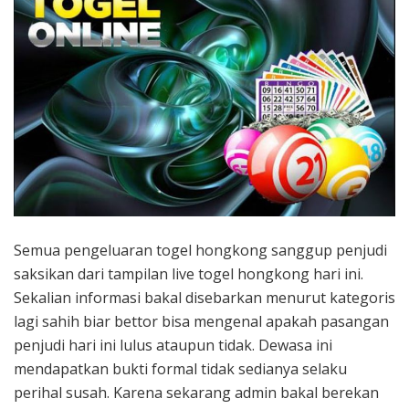
Semua pengeluaran togel hongkong sanggup penjudi
saksikan dari tampilan live togel hongkong hari ini.
Sekalian informasi bakal disebarkan menurut kategoris
lagi sahih biar bettor bisa mengenal apakah pasangan
penjudi hari ini lulus ataupun tidak. Dewasa ini
mendapatkan bukti formal tidak sedianya selaku
perihal susah. Karena sekarang admin bakal berekan