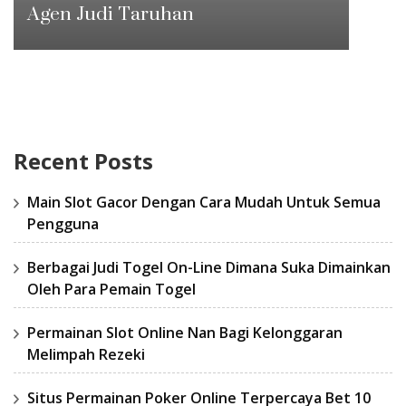
Agen Judi Taruhan
Recent Posts
Main Slot Gacor Dengan Cara Mudah Untuk Semua
Pengguna
Berbagai Judi Togel On-Line Dimana Suka Dimainkan
Oleh Para Pemain Togel
Permainan Slot Online Nan Bagi Kelonggaran
Melimpah Rezeki
Situs Permainan Poker Online Terpercaya Bet 10