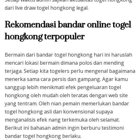
dari live draw togel hongkong legal.
Rekomendasi bandar online togel
hongkong terpopuler
Bermain dari bandar togel hongkong hari ini haruslah
mencari lokasi bermain dimana polos dan mending
terjaga. Setiap kita togelers perlu mengenal bagaimana
menerka sama cara persis dan gampang. Agar kamu
sanggup lebih menikmati efek pengeluaran togel
hongkong oleh mudah oleh teratas dengan web site
yang tentram. Oleh nian pemain memerlukan bandar
togel hongkong asli dan konvensional supaya
menganalisis efek nang terkemuka oleh selamat.
Berikut ini bahasan admin ingin berburu testimoni
bandar togel hongkong berlaku.