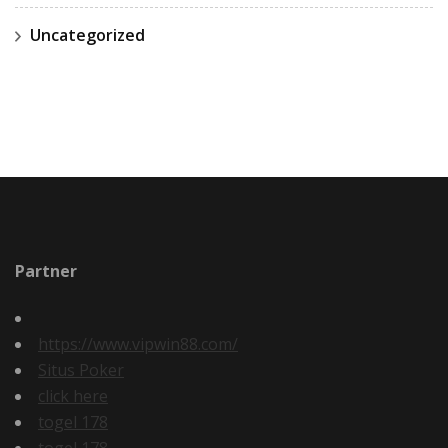
Uncategorized
Partner
https://www.vipwin88.com/
Situs Poker
click here
togel 178
togel 178