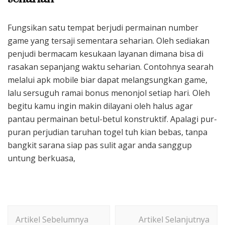
Fungsikan satu tempat berjudi permainan number
game yang tersaji sementara seharian. Oleh sediakan
penjudi bermacam kesukaan layanan dimana bisa di
rasakan sepanjang waktu seharian. Contohnya searah
melalui apk mobile biar dapat melangsungkan game,
lalu sersuguh ramai bonus menonjol setiap hari. Oleh
begitu kamu ingin makin dilayani oleh halus agar
pantau permainan betul-betul konstruktif. Apalagi pur-
puran perjudian taruhan togel tuh kian bebas, tanpa
bangkit sarana siap pas sulit agar anda sanggup
untung berkuasa,
Navigasi
Artikel Sebelumnya
Artikel Selanjutnya
Artikel